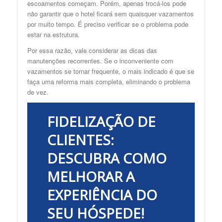
escoamentos começam. Porém, apenas trocá-los pode
não garantir que o hotel ficará sem quaisquer vazamentos
por muito tempo. É preciso verificar se o problema pode
estar na estrutura.
Por essa razão, vale considerar as dicas das
manutenções recorrentes. Se o inconveniente com
vazamentos se tornar frequente, o mais indicado é que se
faça uma reforma mais completa, eliminando o problema
de vez.
FIDELIZAÇÃO DE
CLIENTES:
DESCUBRA COMO
MELHORAR A
EXPERIÊNCIA DO
SEU HÓSPEDE!