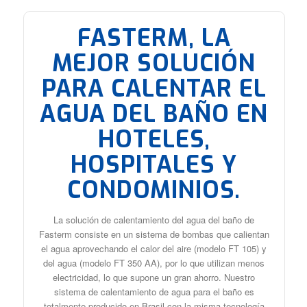
FASTERM, LA
MEJOR SOLUCIÓN
PARA CALENTAR EL
AGUA DEL BAÑO EN
HOTELES,
HOSPITALES Y
CONDOMINIOS.
La solución de calentamiento del agua del baño de
Fasterm consiste en un sistema de bombas que calientan
el agua aprovechando el calor del aire (modelo FT 105) y
del agua (modelo FT 350 AA), por lo que utilizan menos
electricidad, lo que supone un gran ahorro. Nuestro
sistema de calentamiento de agua para el baño es
totalmente producido en Brasil con la misma tecnología