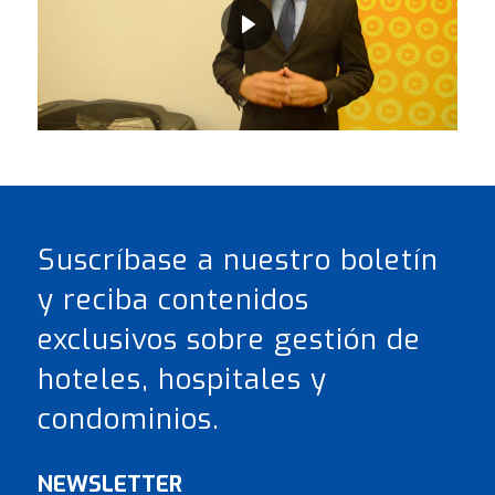
Suscríbase a nuestro boletín
y reciba contenidos
exclusivos sobre gestión de
hoteles, hospitales y
condominios.
NEWSLETTER