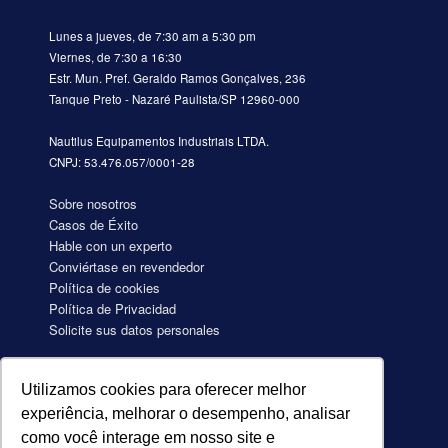
Lunes a jueves, de 7:30 am a 5:30 pm
Viernes, de 7:30 a 16:30
Estr. Mun. Pref. Geraldo Ramos Gonçalves, 236
Tanque Preto - Nazaré Paulista/SP 12960-000
Nautilus Equipamentos Industriais LTDA.
CNPJ: 53.476.057/0001-28
Sobre nosotros
Casos de Éxito
Hable con un experto
Conviértase en revendedor
Política de cookies
Política de Privacidad
Solicite sus datos personales
Utilizamos cookies para oferecer melhor
Aquecimento de água para Hotéis
experiência, melhorar o desempenho, analisar
Aquecimento de água para Motéis
como você interage em nosso site e