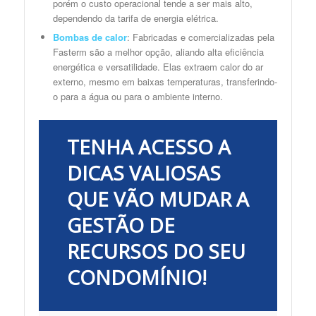
porém o custo operacional tende a ser mais alto,
dependendo da tarifa de energia elétrica.
Bombas de calor
: Fabricadas e comercializadas pela
Fasterm são a melhor opção, aliando alta eficiência
energética e versatilidade. Elas extraem calor do ar
externo, mesmo em baixas temperaturas, transferindo-
o para a água ou para o ambiente interno.
TENHA ACESSO A
DICAS VALIOSAS
QUE VÃO
MUDAR A
GESTÃO DE
RECURSOS DO SEU
CONDOMÍNIO!