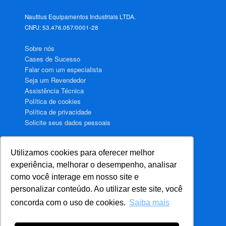
Nautilus Equipamentos Industriais LTDA.
CNPJ: 53.476.057/0001-28
Sobre nós
Cases de Sucesso
Falar com um especialista
Seja um Revendedor
Assistência Técnica
Política de cookies
Política de privacidade
Solicite seus dados pessoais
Utilizamos cookies para oferecer melhor
Aquecimento de água para Hotéis
experiência, melhorar o desempenho, analisar
Aquecimento de água para Motéis
como você interage em nosso site e
Aquecimento de água para Hospitais
personalizar conteúdo. Ao utilizar este site, você
Aquecimento de água para Condomínios
concorda com o uso de cookies.
Saiba mais