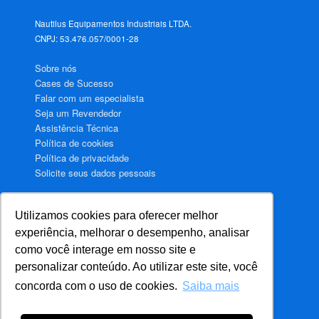
Nautilus Equipamentos Industriais LTDA.
CNPJ: 53.476.057/0001-28
Sobre nós
Cases de Sucesso
Falar com um especialista
Seja um Revendedor
Assistência Técnica
Política de cookies
Política de privacidade
Solicite seus dados pessoais
Utilizamos cookies para oferecer melhor
Aquecimento de água para Hotéis
experiência, melhorar o desempenho, analisar
Aquecimento de água para Motéis
como você interage em nosso site e
Aquecimento de água para Hospitais
personalizar conteúdo. Ao utilizar este site, você
Aquecimento de água para Condomínios
concorda com o uso de cookies.
Saiba mais