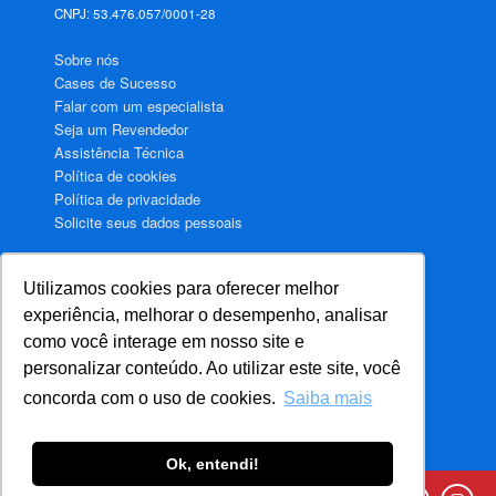
CNPJ: 53.476.057/0001-28
Sobre nós
Cases de Sucesso
Falar com um especialista
Seja um Revendedor
Assistência Técnica
Política de cookies
Política de privacidade
Solicite seus dados pessoais
Utilizamos cookies para oferecer melhor
Aquecimento de água para Hotéis
experiência, melhorar o desempenho, analisar
Aquecimento de água para Motéis
como você interage em nosso site e
Aquecimento de água para Hospitais
personalizar conteúdo. Ao utilizar este site, você
Aquecimento de água para Condomínios
concorda com o uso de cookies.
Saiba mais
Ok, entendi!