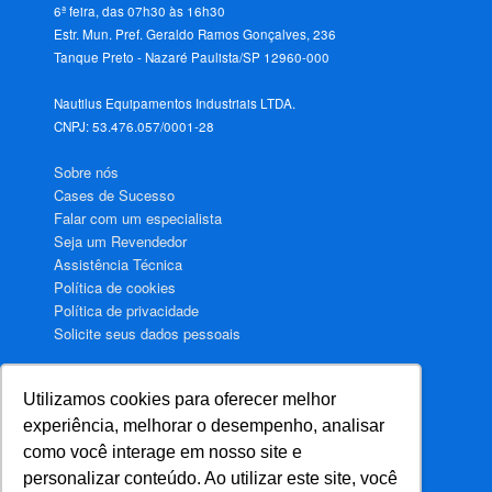
6ª feira, das 07h30 às 16h30
Estr. Mun. Pref. Geraldo Ramos Gonçalves, 236
Tanque Preto - Nazaré Paulista/SP 12960-000
Nautilus Equipamentos Industriais LTDA.
CNPJ: 53.476.057/0001-28
Sobre nós
Cases de Sucesso
Falar com um especialista
Seja um Revendedor
Assistência Técnica
Política de cookies
Política de privacidade
Solicite seus dados pessoais
Utilizamos cookies para oferecer melhor
Aquecimento de água para Hotéis
experiência, melhorar o desempenho, analisar
Aquecimento de água para Motéis
como você interage em nosso site e
Aquecimento de água para Hospitais
personalizar conteúdo. Ao utilizar este site, você
Aquecimento de água para Condomínios