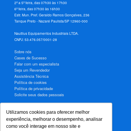
2ª a 5ª feira, das 07h30 às 17h30
6ª feira, das 07h30 às 16h30
Estr. Mun. Pref. Geraldo Ramos Gonçalves, 236
Tanque Preto - Nazaré Paulista/SP 12960-000
Nautilus Equipamentos Industriais LTDA.
CNPJ: 53.476.057/0001-28
Sobre nós
Cases de Sucesso
Falar com um especialista
Seja um Revendedor
Assistência Técnica
Política de cookies
Política de privacidade
Solicite seus dados pessoais
Utilizamos cookies para oferecer melhor
Aquecimento de água para Hotéis
experiência, melhorar o desempenho, analisar
Aquecimento de água para Motéis
como você interage em nosso site e
Aquecimento de água para Hospitais