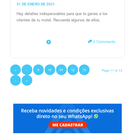
31 DE ENERO DE 2021
Hay detalles indispensables para que te ganes a los
clientes de tu motel. Recuerda algunos de ellos.
0 Comments
SAIBA MAIS
«
‹
9
10
12
13
11
Page 11 of 13
›
»