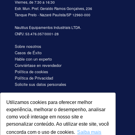
Viernes, de 7:30 a 16:30
Estr. Mun. Pref. Geraldo Ramos Gonçalves, 236
Tanque Preto - Nazaré Paulista/SP 12960-000
Nautilus Equipamentos Industriais LTDA.
CNPJ: 53.476.057/0001-28
Sobre nosotros
Casos de Éxito
Hable con un experto
Conviértase en revendedor
Política de cookies
Política de Privacidad
Solicite sus datos personales
Utilizamos cookies para oferecer melhor
Aquecimento de água para Hotéis
experiência, melhorar o desempenho, analisar
Aquecimento de água para Motéis
como você interage em nosso site e
Aquecimento de água para Hospitais
personalizar conteúdo. Ao utilizar este site, você
Aquecimento de água para Condomínios
concorda com o uso de cookies.
Saiba mais