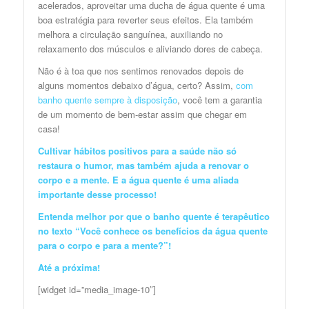
acelerados, aproveitar uma ducha de água quente é uma
boa estratégia para reverter seus efeitos. Ela também
melhora a circulação sanguínea, auxiliando no
relaxamento dos músculos e aliviando dores de cabeça.
Não é à toa que nos sentimos renovados depois de
alguns momentos debaixo d’água, certo? Assim,
com
banho quente sempre à disposição
, você tem a garantia
de um momento de bem-estar assim que chegar em
casa!
Cultivar hábitos positivos para a saúde não só
restaura o humor, mas também ajuda a renovar o
corpo e a mente. E a água quente é uma aliada
importante desse processo!
Entenda melhor por que o banho quente é terapêutico
no texto “
Você conhece os benefícios da água quente
para o corpo e para a mente?
”!
Até a próxima!
[widget id=”media_image-10″]