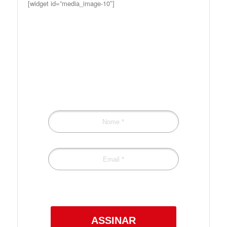
[widget id=”media_image-10″]
Preencha o formulário
para receber
novidades!
Confira a nossa
Política de Privacidade.
ASSINAR